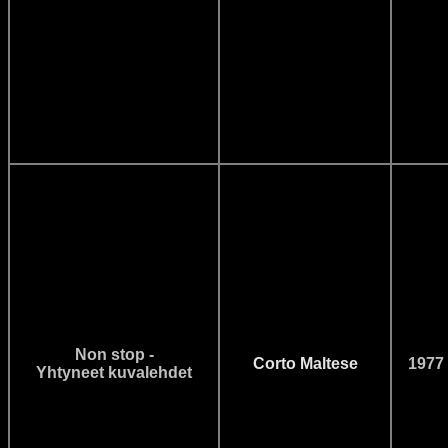
Non stop -
Corto Maltese
1977
Yhtyneet kuvalehdet