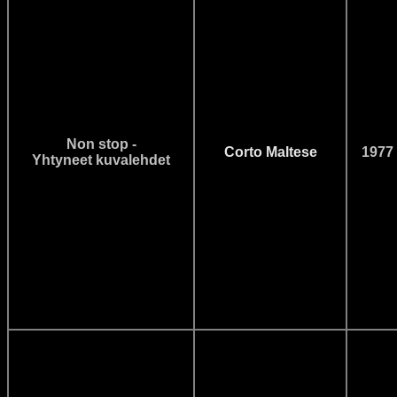
Non stop -
Corto Maltese
1977
Yhtyneet kuvalehdet