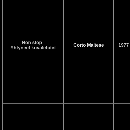
Non stop -
Corto Maltese
1977
Yhtyneet kuvalehdet