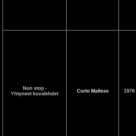
Non stop -
Corto Maltese
1976
Yhtyneet kuvalehdet