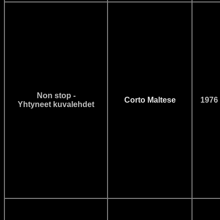
Non stop -
Corto Maltese
1976
Yhtyneet kuvalehdet