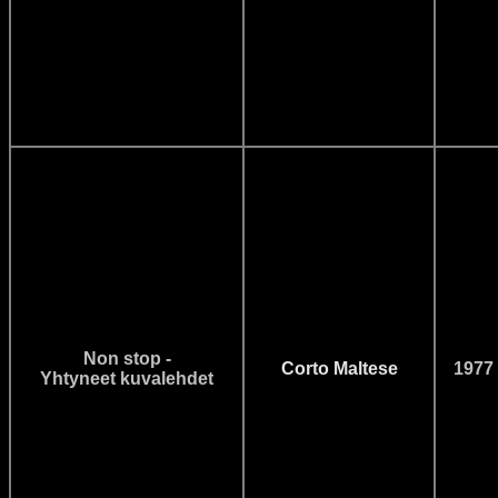
Non stop -
Corto Maltese
1977
Yhtyneet
kuvalehdet