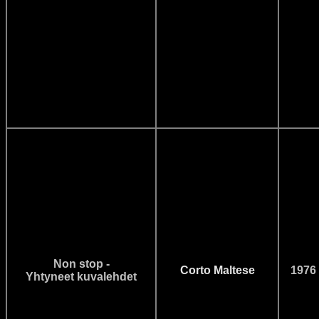
Non stop -
Corto Maltese
1976
Yhtyneet
kuvalehdet