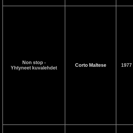
Non stop -
Corto Maltese
1977
Yhtyneet kuvalehdet