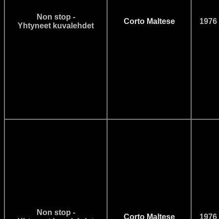
Non stop -
Corto Maltese
1976
Yhtyneet kuvalehdet
Non stop -
Corto Maltese
1976