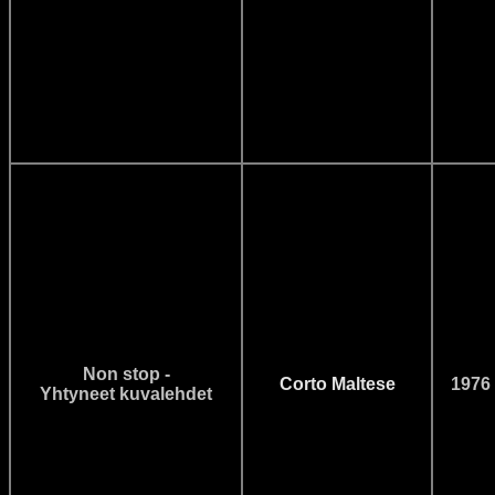
Non stop -
Corto Maltese
1976
Yhtyneet kuvalehdet