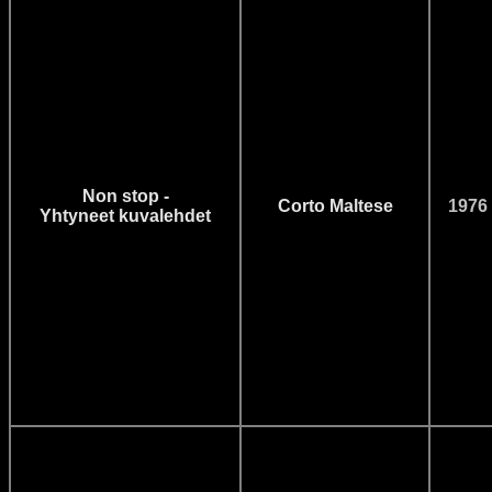
Non stop -
Corto Maltese
1976
Yhtyneet kuvalehdet