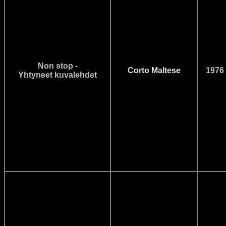
Non stop -
Corto Maltese
1976
Yhtyneet kuvalehdet