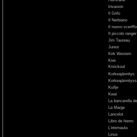
Invasion
Il Grifo
Il Nerbiano
Il nuovo sceriffo
Il piccolo ranger
Jim Taureau
Junior
Kirk Western
Kiwi
Knockout
Korkeajännitys
Korkeajännityss
Kuifje
Kwaï
La bancarella de
La Marge
Lancelot
Libro de hierro
L'eternauta
Linus