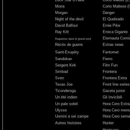
Moira
Corto Maltese (I
Morgan
Danger
Night of the devil
El Quebrado
David Balfour
Ernie Pike
Ray Kitt
Eroica Gigante
Eternauta Comic
Raquettes dans le grand nord
Récits de guerre
Extras news
Saint-Exupéry
Fantomet
Sandokan
Fierro
Sergent Kirk
Film Fun
Simbad
Frontera
Sven
Frontera Extra
Texas Joe
Front line series
Ticonderoga
Gaceta junior
Un été indien
Gli Invicibili
Un pale soleil
Hora Cero Extra
Ulysse
Hora Cero mens
Uomini a sei zampe
Hora Cero sema
Autres histoires
Hunter
Hurricane