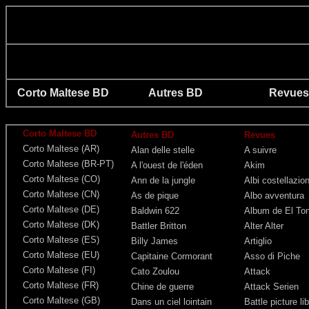
Corto Maltese BD
Autres BD
Revues 
Corto Maltese BD
Autres BD
Revues
Corto Maltese (AR)
Alan delle stelle
A suivre
Corto Maltese (BR-PT)
A l'ouest de l'éden
Akim
Corto Maltese (CO)
Ann de la jungle
Albi costellazio
Corto Maltese (CN)
As de pique
Albo avventura
Corto Maltese (DE)
Baldwin 622
Album de El To
Corto Maltese (DK)
Battler Britton
Alter Alter
Corto Maltese (ES)
Billy James
Artiglio
Corto Maltese (EU)
Capitaine Cormorant
Asso di Piche
Corto Maltese (FI)
Cato Zoulou
Attack
Corto Maltese (FR)
Chine de guerre
Attack Serien
Corto Maltese (GB)
Dans un ciel lointain
Battle picture li