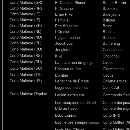
Corto Maltese (GR)
El Cacique Blanco
Battler Britton
Corto Maltese (HR)
El Gaucho
Bazooka
Corto Maltese (IE)
Ernie Pike
Blue jeans
Corto Maltese (IT)
Fanfulla
Billiken
Corto Maltese (KR)
Fort Wheeling
Boing
Corto Maltese (NL)
I Crociati
Bronca
Corto Maltese (NO)
I giganti burloni
Bronce
Corto Maltese (PL)
Jesuit Joe
Bumerang
Corto Maltese (RO)
Junglemen
Casablanca
Corto Maltese (RS)
Kiwi
Chouchou
Corto Maltese (RU)
La macumba du gringo
Cimoc
Corto Maltese (SU)
L'assaut du fort
Cinemisterio
Corto Maltese (TR)
L'ombre
Circus
Corto Maltese (US)
Le fatiche de Ercole
Collana eroica
Légendes indiennes
Comic Art
Corto Maltese Reprise
Legion extranjera
Commando Seri
Les Scorpions du désert
Corriere dei picc
L'île au trésor
Corriere dei rag
Lobo Conrad
Corto (FR)
Los heroes sempre
Corto Maltes (A
regresan
Luck Star O'Hara
Corto Maltés (E